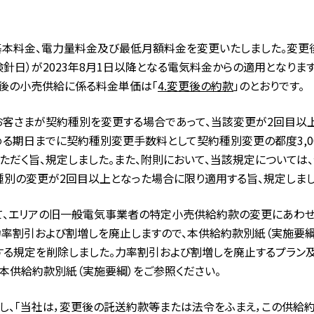
基本料金、電力量料金及び最低月額料金を変更いたしました。変更
針日）が2023年8月1日以降となる電気料金からの適用となります
後の小売供給に係る料金単価は「
4.変更後の約款
」のとおりです。
お客さまが契約種別を変更する場合であって、当該変更が2回目以
める期日までに契約種別変更手数料として契約種別変更の都度3,0
ただく旨、規定しました。また、附則において、当該規定については、令和
種別の変更が2回目以上となった場合に限り適用する旨、規定しまし
て、エリアの旧一般電気事業者の特定小売供給約款の変更にあわせ
力率割引および割増しを廃止しますので、本供給約款別紙（実施要
する規定を削除しました。力率割引および割増しを廃止するプラン
本供給約款別紙（実施要綱）をご参照ください。
定し、「当社は，変更後の託送約款等または法令をふまえ，この供給