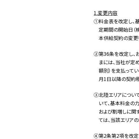
1.変更内容
①料金表を改定し、
定期間の開始日（検
本供給契約の変更
②第36条を改定し、
まには、当社が定
額別）を支払ってい
月1日以降の契約
③北陸エリアについ
いて、基本料金の
および割増しに関
ては、当該エリアの
④第2条第2項を改